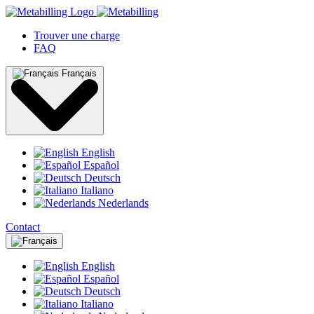
Trouver une charge
FAQ
Français
English
Español
Deutsch
Italiano
Nederlands
Contact
English
Español
Deutsch
Italiano